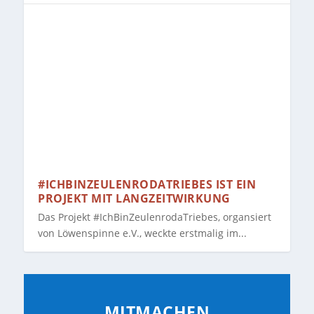
#ICHBINZEULENRODATRIEBES IST EIN
PROJEKT MIT LANGZEITWIRKUNG
#ICHBINZEULENRODATRIEBES IST EIN
PROJEKT MIT LANGZEITWIRKUNG
Das Projekt #IchBinZeulenrodaTriebes, organsiert
von Löwenspinne e.V., weckte erstmalig im...
MITMACHEN