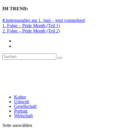
IM TREND:
Kinderparadies am 1. Juni – jetzt vormerken!
1. Folge – Pride Month (Teil 1)
2. Folge – Pride Month (Teil 2)
Kultur
Umwelt
Gesellschaft
Portrait
Wirtschaft
Seite auswählen