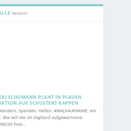
KLEIN & GROSS...
ALLE
Neueste
KAI SCHUMANN PLANT IN PLAUEN
AKTION AUF SCHUSTERS RAPPEN
Wandern. Spenden. Helfen. #WALK4UKRAINE: Am
7. Mai will der im Vogtland aufgewachsene
UNICEF-Pate...