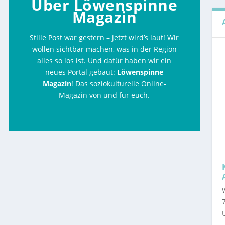
Über Löwenspinne
Magazin
JÖSSNITZ
N IM VOGTLAND: EIN WEIHNACHTSFEST FÜR 
AKTION AUF SCHUSTERS RAPPEN
Stille Post war gestern – jetzt wird’s laut! Wir
wollen sichtbar machen, was in der Region
alles so los ist. Und dafür haben wir ein
neues Portal gebaut:
Löwenspinne
Magazin
! Das soziokulturelle Online-
Magazin von und für euch.