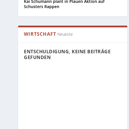
Kai Schumann plant in Plauen Aktion auf
Schusters Rappen
5. LICHTLABEND IM SCHLOSSPARK IN 
KINDER- & JUGENDVERANSTALTUNGE
KAI SCHUMANN PLANT IN PLAUEN 
WIRTSCHAFT
Neueste
ENTSCHULDIGUNG, KEINE BEITRÄGE
GEFUNDEN