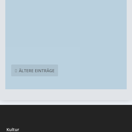
glitzernden Lichtern und vorweihnachtlichen
Märkten geprägt, sondern auch von einer Fülle
an unterhaltsamen Veranstaltungen speziell für
Kinder und Jugendliche. Egal, ob du eine
Nikolausführung für die Kleinen oder ein...
ÄLTERE EINTRÄGE
Kultur